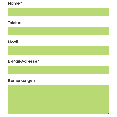
Mensch
Name
*
bist,
lasse
dieses
Telefon
Feld
leer.
Mobil
E-Mail-Adresse
*
Bemerkungen