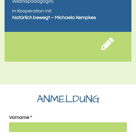
Wildnispädagogin)
In Kooperation mit:
Natürlich bewegt – Michaela Kempkes
ANMELDUNG
Falls
Vorname
*
Du
ein