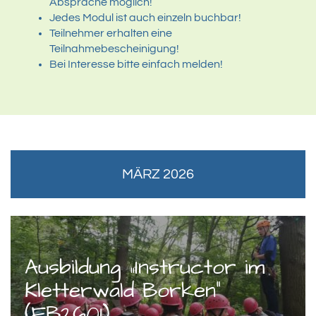
Absprache möglich!
Jedes Modul ist auch einzeln buchbar!
Teilnehmer erhalten eine
Teilnahmebescheinigung!
Bei Interesse bitte einfach melden!
MÄRZ 2026
Ausbildung „Instructor im
Kletterwald Borken“
(FB2601)