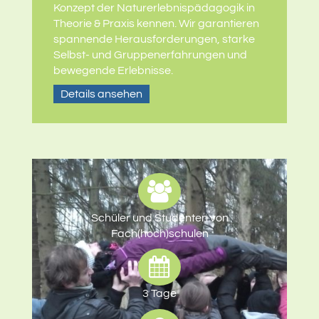
Konzept der Naturerlebnispädagogik in
Theorie & Praxis kennen. Wir garantieren
spannende Herausforderungen, starke
Selbst- und Gruppenerfahrungen und
bewegende Erlebnisse.
Details ansehen
Schüler und Studenten von
Fach(hoch)schulen
3 Tage