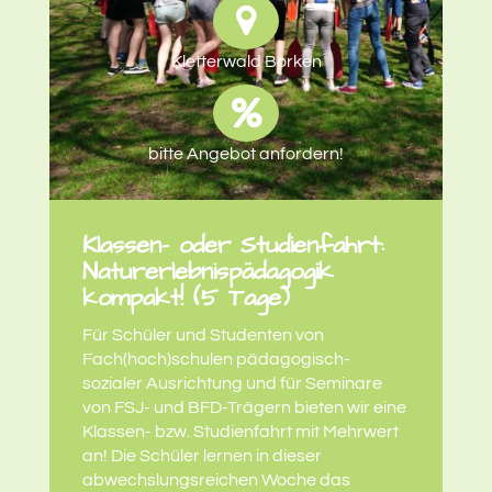
Kletterwald Borken
bitte Angebot anfordern!
Klassen- oder Studienfahrt:
Naturerlebnispädagogik
kompakt! (5 Tage)
Für Schüler und Studenten von
Fach(hoch)schulen pädagogisch-
sozialer Ausrichtung und für Seminare
von FSJ- und BFD-Trägern bieten wir eine
Klassen- bzw. Studienfahrt mit Mehrwert
an! Die Schüler lernen in dieser
abwechslungsreichen Woche das