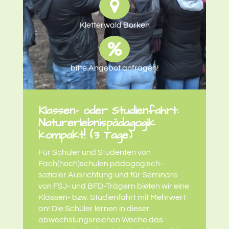
Kletterwald Borken
bitte Angebot anfragen!
Klassen- oder Studienfahrt:
Naturerlebnispädagogik
kompakt! (3 Tage)
Für Schüler und Studenten von
Fach(hoch)schulen pädagogisch-
sozialer Ausrichtung und für Seminare
von FSJ- und BFD-Trägern bieten wir eine
Klassen- bzw. Studienfahrt mit Mehrwert
an! Die Schüler lernen in dieser
abwechslungsreichen Woche das