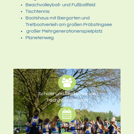
Beachvolleyball- und Fußballfeld
Tischtennis
Bootshaus mit Biergarten und
Tretbootverleih am großen Pröbstingsee
großer Mehrgenerationenspielplatz
Planetenweg
Schüler und Studenten von
Fach(hoch)schulen
5 Tage