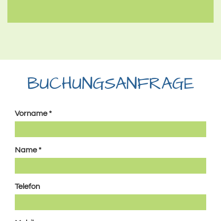
BUCHUNGSANFRAGE
Falls
Vorname
*
Du
ein
Mensch
Name
*
bist,
lasse
dieses
Telefon
Feld
leer.