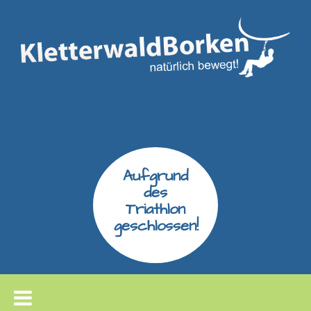
Aufgrund
des
Triathlon
geschlossen!